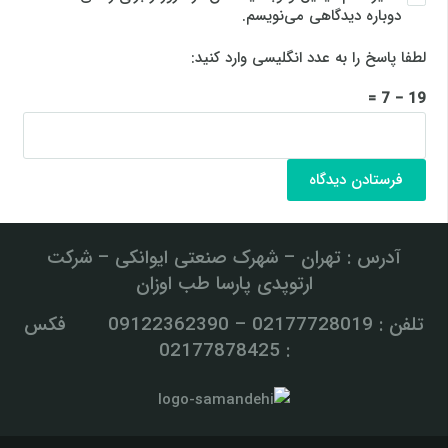
دوباره دیدگاهی می‌نویسم.
لطفا پاسخ را به عدد انگلیسی وارد کنید:
19 − 7 =
فرستادن دیدگاه
آدرس : تهران – شهرک صنعتی ایوانکی – شرکت
ارتوپدی پارسا طب اوزان
تلفن : 02177728019 – 09122362390 فکس
: 02177878425