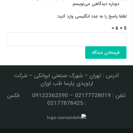
دوباره دیدگاهی می‌نویسم.
لطفا پاسخ را به عدد انگلیسی وارد کنید:
5 + 6 =
فرستادن دیدگاه
آدرس : تهران – شهرک صنعتی ایوانکی – شرکت
ارتوپدی پارسا طب اوزان
تلفن : 02177728019 – 09122362390 فکس
: 02177878425