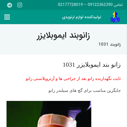
تماس 09122362390 – 02177728019
تولیدکننده لوازم ارتوپدی
زانوبند ایموبلایزر
زانوبند 1031
زانو بند ایموبلایزر 1031
ثابت نگهدارنده زانو بعد از جراحی ها و آرتروپلاستی زانو
جایگزین مناسب برای گچ های سیلندر زانو